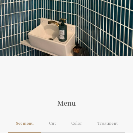
Menu
Set menu
Cut
Color
Treatment