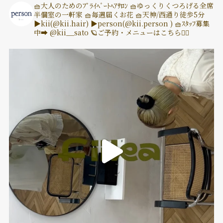
🧺大人のためのﾌﾟﾗｲﾍﾞｰﾄﾍｱｻﾛﾝ
🧺ゆっくりくつろげる全席
半個室の一軒家
🧺毎週届くお花
🧺天神/西通り徒歩5分
▶︎kii(@kii.hair)
▶︎person(@kii.person )
🧺ｽﾀｯﾌ募集
中➡︎ @kii__sato
🪐ご予約・メニューはこちら👇🏽