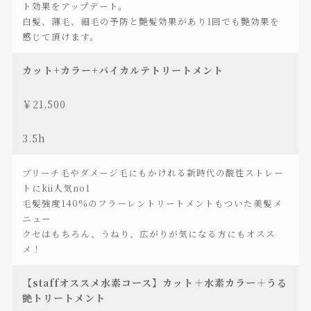
ト効果をアップデート。
白髪、薄毛、細毛の予防と艶髪効果があり1回でも艶効果を
感じて頂けます。
カット+カラー+バイカルテトリートメント
￥21,500
3.5h
ブリーチ毛やダメージ毛にもかけれる新時代の酸性ストレー
トにkii人気no1
毛髪強度140%のフラーレントリートメントもついた美髪メ
ニュー
クセはもちろん、うねり、広がりが気になる方にもオスス
メ！
【staffオススメ水素コース】カット＋水素カラー＋うる
艶トリートメント