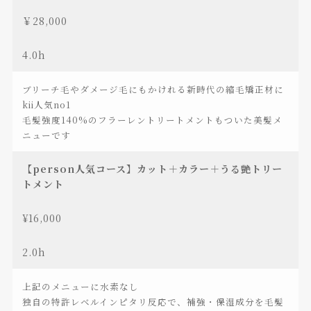
￥28,000
4.0h
ブリーチ毛やダメージ毛にもかけれる新時代の縮毛矯正材に
kii人気no1
毛髪強度140%のフラーレントリートメントもついた美髪メ
ニューです
【person人気コース】カット＋カラー＋うる艶トリー
トメント
¥16,000
2.0h
上記のメニューに水素なし
独自の特許レベルインピタリ反応で、補強・保湿成分を毛髪